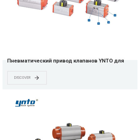
Пневматический привод клапанов YNTO для
шаровых кранов, дроссельных затворов и
других корпусов клапанов
DISCOVER