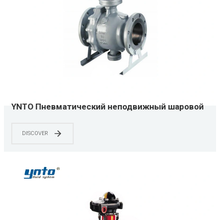
YNTO Пневматический неподвижный шаровой
кран из нержавеющей стали доступны
размеры 2"-20"
DISCOVER