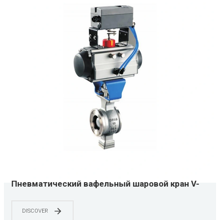
Пневматический вафельный шаровой кран V-
образного типа YNTO из нержавеющей стали
для регулирования таких параметров, как
DISCOVER