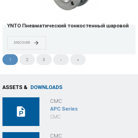
YNTO Пневматический тонкостенный шаровой
кран из нержавеющей стали
DISCOVER
1
2
3
›
»
ASSETS &
DOWNLOADS
СМС
APC Series
СМС
СМС