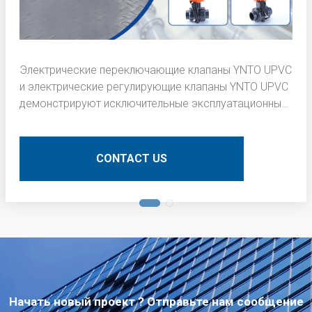
Электрические переключающие клапаны YNTO UPVC
и электрические регулирующие клапаны YNTO UPVC
демонстрируют исключительные эксплуатационные
характеристики в процессе подрумянивания
внутреннего слоя печатных плат (PCB). Вот
подробное техническое описание:
CONTACT US
Начать новый проект ? Отправьте нам сообщение