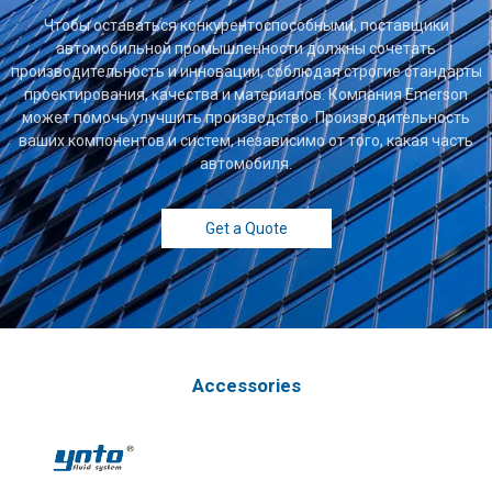
Чтобы оставаться конкурентоспособными, поставщики
автомобильной промышленности должны сочетать
производительность и инновации, соблюдая строгие стандарты
проектирования, качества и материалов. Компания Emerson
может помочь улучшить производство. Производительность
ваших компонентов и систем, независимо от того, какая часть
автомобиля.
Get a Quote
Accessories