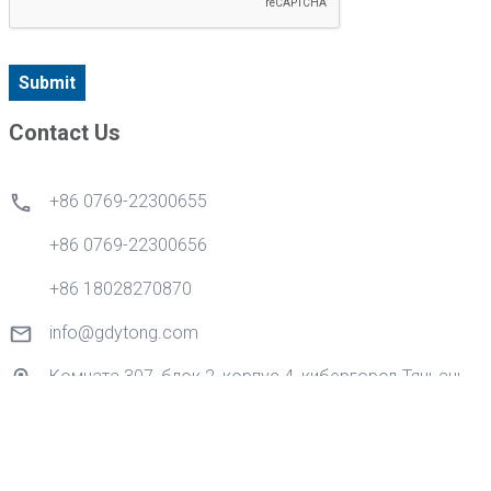
Submit
Contact Us
+86 0769-22300655
+86 0769-22300656
+86 18028270870
info@gdytong.com
Комната 307, блок 2, корпус 4, кибергород Тяньань,
золотая дорога No 1, улица Наньчэн, город
Дунгуань, провинция Гуандун, Китай.