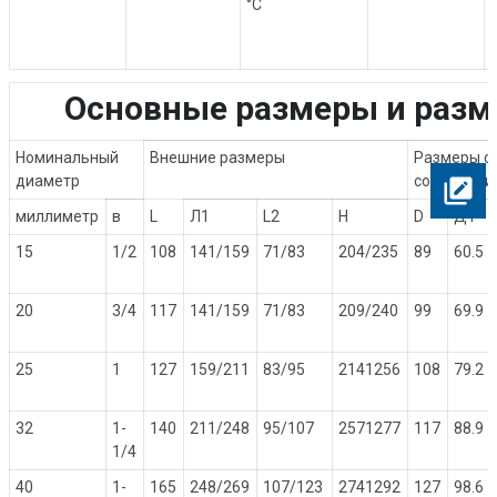
°C
Основные размеры и разм
Номинальный
Внешние размеры
Размеры ф
диаметр
соединени
миллиметр
в
L
Л1
L2
H
D
Д1
15
1/2
108
141/159
71/83
204/235
89
60.5
20
3/4
117
141/159
71/83
209/240
99
69.9
25
1
127
159/211
83/95
2141256
108
79.2
32
1-
140
211/248
95/107
2571277
117
88.9
1/4
40
1-
165
248/269
107/123
2741292
127
98.6