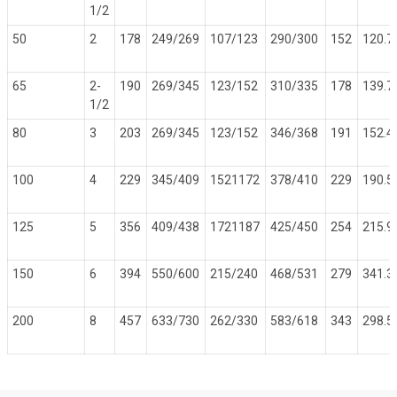
1/2
50
2
178
249/269
107/123
290/300
152
120.7
65
2-
190
269/345
123/152
310/335
178
139.7
1/2
80
3
203
269/345
123/152
346/368
191
152.4
100
4
229
345/409
1521172
378/410
229
190.5
125
5
356
409/438
1721187
425/450
254
215.9
150
6
394
550/600
215/240
468/531
279
341.3
200
8
457
633/730
262/330
583/618
343
298.5