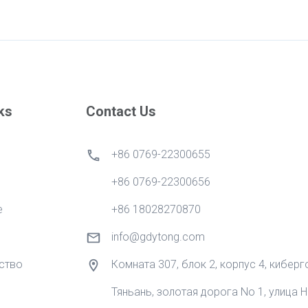
ks
Contact Us
+86 0769-22300655
+86 0769-22300656
е
+86 18028270870
info@gdytong.com
ство
Комната 307, блок 2, корпус 4, кибер
Тяньань, золотая дорога No 1, улица Н