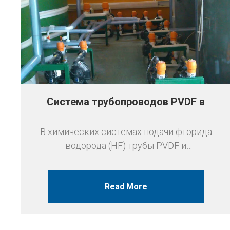
Система трубопроводов PVDF в
применениях доставки фторида
В химических системах подачи фторида
водорода (HF)
водорода (HF) трубы PVDF и
пневматические диафрагмальные клапаны
PVDF демонстрируют выдающиеся
характеристики. Конкретные
Read More
преимущества следующие: