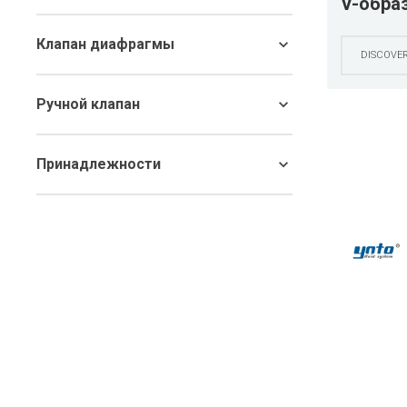
V-обра
YNTO El
Клапан диафрагмы
нержав
DISCOVE
подход
Ручной клапан
сред, 
тверды
Принадлежности